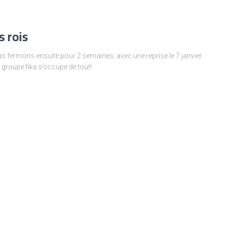
s rois
 fermons ensuite pour 2 semaines, avec une reprise le 7 janvier.
e groupe fika s’occupe de tout!