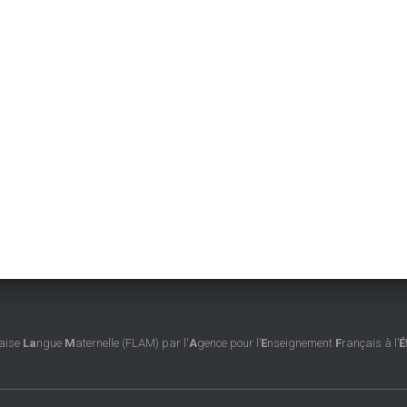
aise
La
ngue
M
aternelle (FLAM) par l'
A
gence pour l’
E
nseignement
F
rançais à l’
É