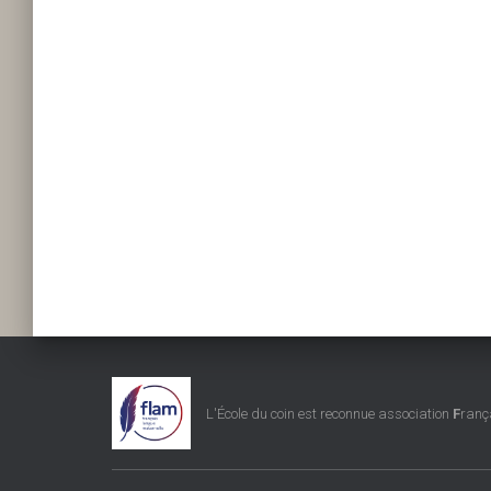
L'École du coin est reconnue association
F
ranç