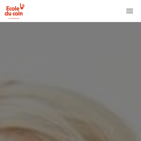
D
É
P
L
I
E
R
L
A
N
A
V
I
G
A
T
I
O
N