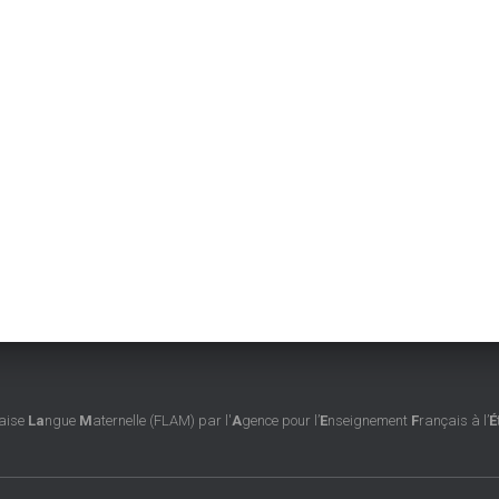
aise
La
ngue
M
aternelle (FLAM) par l'
A
gence pour l’
E
nseignement
F
rançais à l’
É