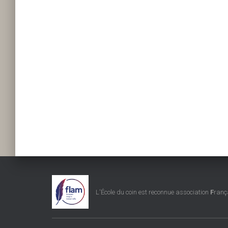
L'École du coin est reconnue association
F
ranç