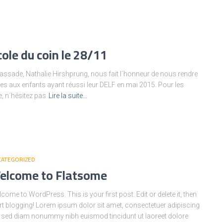
ole du coin le 28/11
assade, Nathalie Hirshprung, nous fait l´honneur de nous rendre
es aux enfants ayant réussi leur DELF en mai 2015. Pour les
, n´hésitez pas
Lire la suite…
CATEGORIZED
elcome to Flatsome
come to WordPress. This is your first post. Edit or delete it, then
rt blogging! Lorem ipsum dolor sit amet, consectetuer adipiscing
t, sed diam nonummy nibh euismod tincidunt ut laoreet dolore