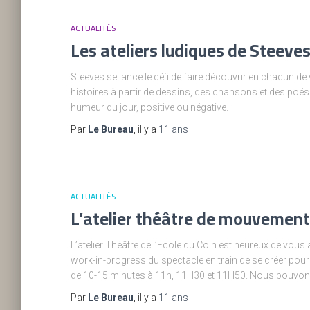
ACTUALITÉS
Les ateliers ludiques de Steeve
Steeves se lance le défi de faire découvrir en chacun de 
histoires à partir de dessins, des chansons et des poési
humeur du jour, positive ou négative.
Par
Le Bureau
, il y a
11 ans
ACTUALITÉS
L’atelier théâtre de mouvement
L’atelier Théâtre de l’Ecole du Coin est heureux de vou
work-in-progress du spectacle en train de se créer pour
de 10-15 minutes à 11h, 11H30 et 11H50. Nous pouvons
Par
Le Bureau
, il y a
11 ans