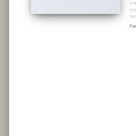
mag
con
tin
Pa