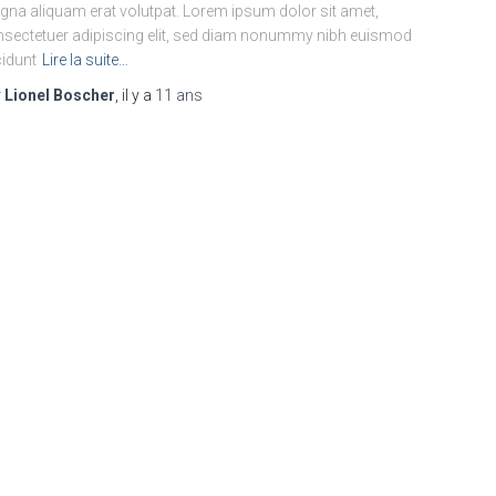
na aliquam erat volutpat. Lorem ipsum dolor sit amet,
sectetuer adipiscing elit, sed diam nonummy nibh euismod
cidunt
Lire la suite…
r
Lionel Boscher
, il y a
11 ans